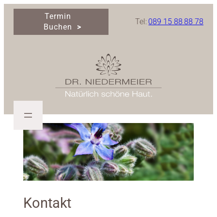
Zum
Termin
Inhalt
Tel:
089 15 88 88 78
Buchen
springen
Kontakt