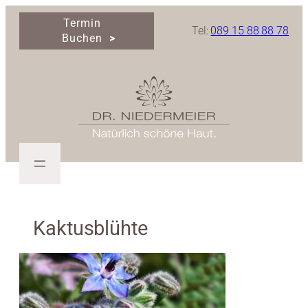
Zum
Termin
Inhalt
Tel:
089 15 88 88 78
Buchen
springen
Kaktusblühte